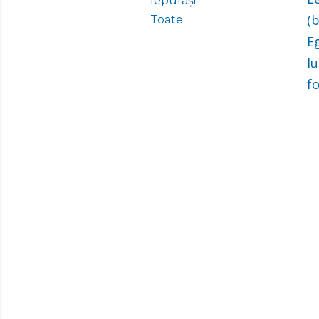
Iepurași
(b
Toate
E
lu
fo