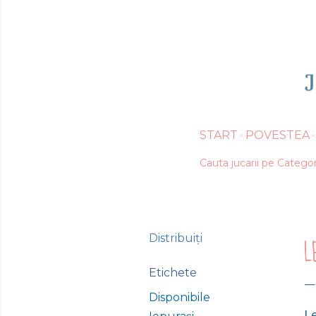
START
POVESTEA
Cauta jucarii pe Categor
Distribuiți
L
Etichete
Disponibile
L