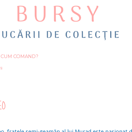
CUM COMAND?
ii
EO
eo, fratele semi-geamăn al lui
Murad
este pasionat d